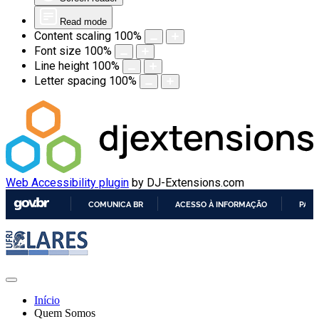
Read mode
Content scaling
100
%
Font size
100
%
Line height
100
%
Letter spacing
100
%
Web Accessibility plugin
by DJ-Extensions.com
COMUNICA BR
ACESSO À INFORMAÇÃO
PART
IR
PARA
O
CONTEÚDO
Início
Quem Somos